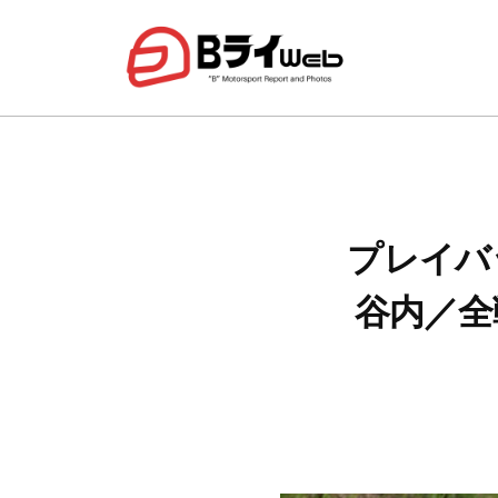
コ
ラ
ン
イ
テ
W
B
ラ
ン
e
リ
ラ
b
ツ
ー
へ
イ
、
ス
W
ダ
キ
プレイバ
e
ー
ッ
b
谷内／全
ト
プ
ラ
、
ジ
ム
カ