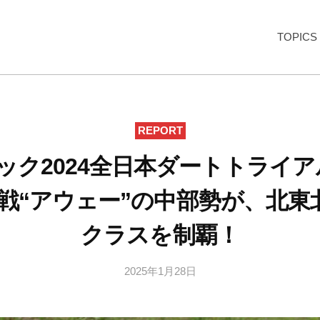
TOPICS
REPORT
ック2024全日本ダートトライアル
戦“アウェー”の中部勢が、北東
クラスを制覇！
2025年1月28日
b
y
k