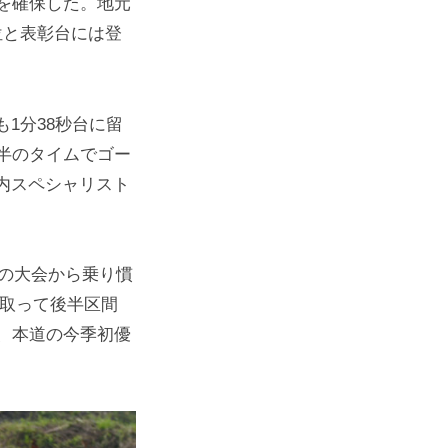
を確保した。地元
位と表彰台には登
1分38秒台に留
半のタイムでゴー
内スペシャリスト
の大会から乗り慣
を取って後半区間
、本道の今季初優