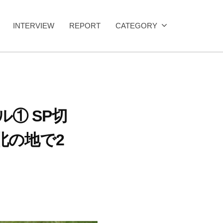
INTERVIEW
REPORT
CATEGORY
① SP切
北の地で2