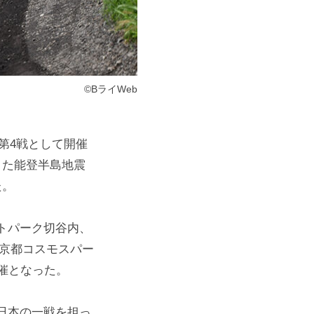
©BライWeb
第4戦として開催
きた能登半島地震
た。
トパーク切谷内、
、京都コスモスパー
催となった。
日本の一戦を担っ