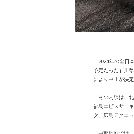
技
を
独
自
取
材
す
2024年の全日
る
予定だった石川県
ニ
により中止が決定
ュ
ー
その内訳は、北
ス
福島エビスサーキ
メ
ク、広島テクニッ
デ
ィ
中部地区では、