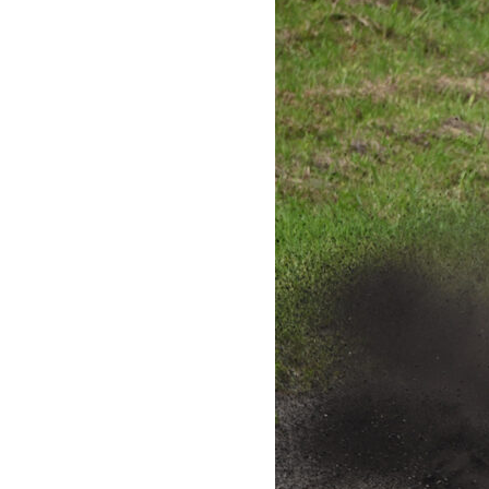
ー
ナ
を
は
じ
め
と
す
る
B
ラ
イ
セ
ン
ス
競