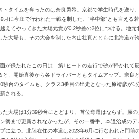
ストタイムを奪ったのは奈良勇希。京都で学生時代を送り
3年9月に今庄で行われた一戦を制した、“半中部”とも言える
越えてやってきた大場元貴が0.2秒差の2位につける。地元
した大場も、その大会を制した内山壮真とともに北海道が
面が保たれたこの日は、第1ヒートの走行で砂が掃かれて
ると、開始直後から各ドライバーともタイムアップ。奈良と
40秒台のタイムも、クラス3番目の出走となった原靖彦が1分
新される。
た大場は1分39秒台にとどまり、首位奪還はならず。原の
ン勢まで更新されなかったが、その一番手、本道治成のデミ
プに立つ。北陸在住の本道は2023年6月に行なわれた門前