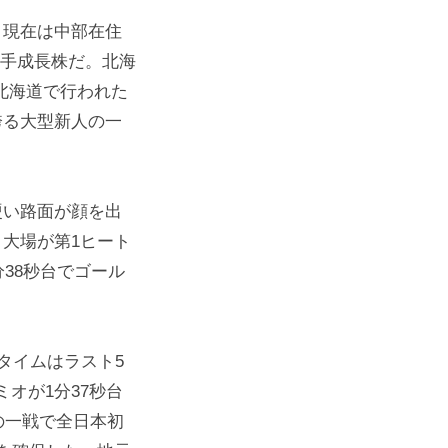
、現在は中部在住
若手成長株だ。北海
北海道で行われた
誇る大型新人の一
硬い路面が顔を出
大場が第1ヒート
38秒台でゴール
タイムはラスト5
オが1分37秒台
の一戦で全日本初