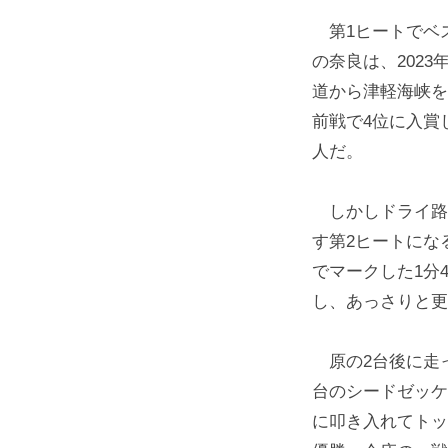
第1ヒートでベ
の奈良は、202
道から津軽海峡を
前戦で4位に入賞
人だ。
しかしドライ路
す第2ヒートにな
でマークした1分
し、あっさりと更
原の2台後に走っ
台のシードゼッケ
に叩き入れてトッ