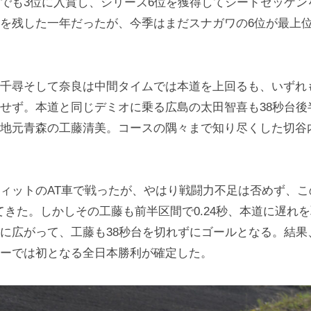
でも3位に入賞し、シリーズ6位を獲得してシードゼッケン
を残した一年だったが、今季はまだスナガワの6位が最上
尋そして奈良は中間タイムでは本道を上回るも、いずれも
せず。本道と同じデミオに乗る広島の太田智喜も38秒台後
地元青森の工藤清美。コースの隅々まで知り尽くした切谷
ィットのAT車で戦ったが、やはり戦闘力不足は否めず、こ
てきた。しかしその工藤も前半区間で0.24秒、本道に遅れ
に広がって、工藤も38秒台を切れずにゴールとなる。結果
ーでは初となる全日本勝利が確定した。