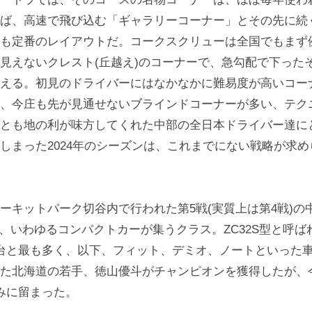
ば、高速で飛び込む「ギャラリーコーナー」とその先に続
も定番のレイアウトだ。コークスクリューは全国でもまず
見えないクレスト(丘越え)のコーナーで、急勾配で下った
える。初見のドライバーにはなかなかに難易度が高いコー
、今庄も先が見通せないブラインドコーナーが多い、テク
とも地の利が味方してくれた中部の全日本ドライバー達に
しまった2024年のシーズンは、これまでにない戦略が求
キットパーク切谷内で行われた第5戦(実質上は第4戦)の中
は、いわゆるコンパクトカーが集うクラス。ZC32S型と呼ば
台と最も多く、以下、フィット、デミオ、ノートといった車種
た北海道の若手、徳山優斗がチャンピオンを獲得したが、
みに留まった。